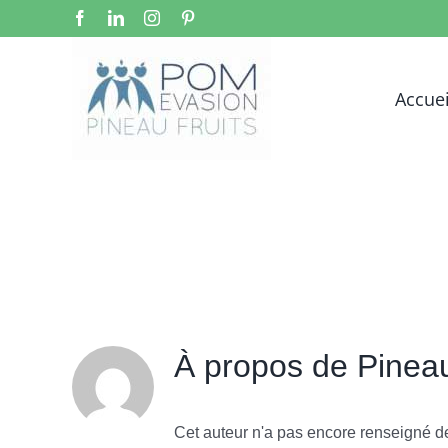
Passer
Facebook
LinkedIn
Instagram
Pinterest
au
contenu
Accuei
À propos de
Pineau
Cet auteur n'a pas encore renseigné de