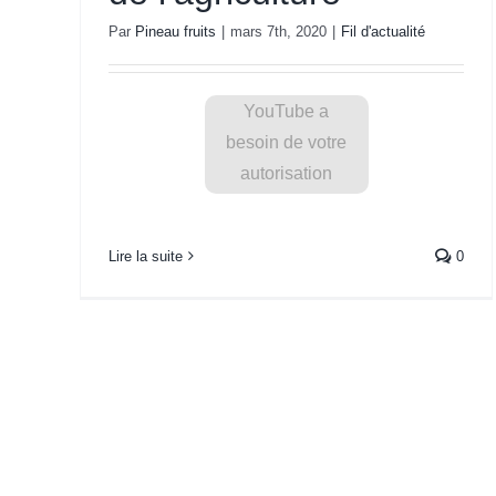
Pour des
Par
Pineau fruits
|
mars 7th, 2020
|
Fil d'actualité
raisons de
confidentialité
YouTube a
besoin de votre
autorisation
pour charger.
Lire la suite
0
J'accepte