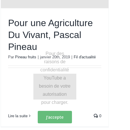
Pour une Agriculture
Du Vivant, Pascal
Pineau
Pour des
Par
Pineau fruits
|
janvier 20th, 2019
|
Fil d'actualité
raisons de
confidentialité
YouTube a
besoin de votre
autorisation
pour charger.
Lire la suite
0
J'accepte