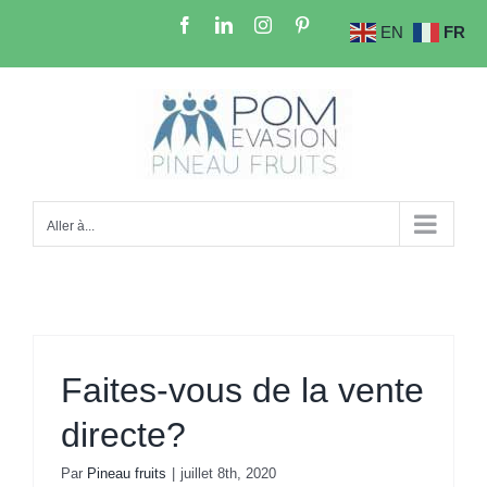
Passer
Facebook
LinkedIn
Instagram
Pinterest
EN
FR
au
contenu
Aller à...
Faites-vous de la vente
directe?
Par
Pineau fruits
|
juillet 8th, 2020